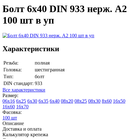
Болт 6х40 DIN 933 нерж. А2
100 шт в уп
Характеристики
Резьба:
полная
Головка:
шестигранная
Тип:
болт
DIN стандарт:
933
Все характеристики
Размер:
06х16
6х25
6х30
6х35
6х40
08х20
08х25
08х30
8х60
16х50
16х60
16х70
Фасовка:
100 шт
Описание
Доставка и оплата
Калькулятор крепежа