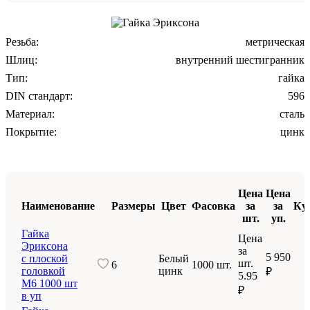
Резьба:
метрическая
Шлиц:
внутренний шестигранник
Тип:
гайка
DIN стандарт:
596
Материал:
сталь
Покрытие:
цинк
Цена
Цена
Наименование
Размеры
Цвет
Фасовка
за
за
Ку
шт.
уп.
Гайка
Цена
Эриксона
за
5 950
с плоской
Белый
шт.
6
1000 шт.
головкой
цинк
₽
5.95
M6 1000 шт
₽
в уп