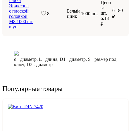
Гайка
Цена
Эриксона
за
6 180
с плоской
Белый
шт.
8
1000 шт.
головкой
цинк
₽
6.18
M8 1000 шт
₽
в уп
d - диаметр, L - длина, D1 - диаметр, S - размер под
ключ, D2 - диаметр
Популярные товары