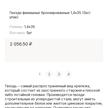
Гвозди финишные бронзированные 1,4х35 (5кг/
упак)
Размер:
1,4х35
Фасовка:
5кг
2 056.50 ₽
1
2
3
4
Гвоздь – самый распространенный вид крепежа,
который состоит из заостренного стержня и плоской
либо потайной головки. Производятся гвозди
строительные из углеродистой стали, могут иметь
дополнительное белое или желтое цинковое покрытие,
защищающее от коррозии. Оцинковка защищает