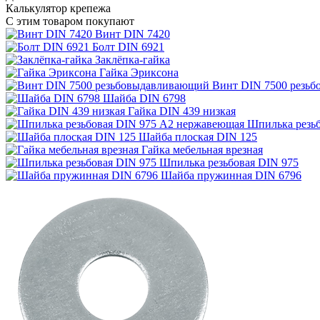
Калькулятор крепежа
С этим товаром покупают
Винт DIN 7420
Болт DIN 6921
Заклёпка-гайка
Гайка Эриксона
Винт DIN 7500 резь
Шайба DIN 6798
Гайка DIN 439 низкая
Шпилька резь
Шайба плоская DIN 125
Гайка мебельная врезная
Шпилька резьбовая DIN 975
Шайба пружинная DIN 6796