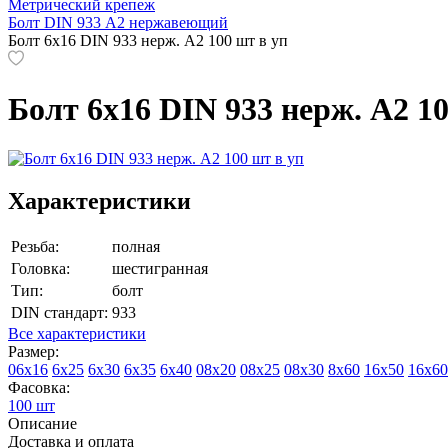
Метрический крепеж
Болт DIN 933 A2 нержавеющий
Болт 6х16 DIN 933 нерж. А2 100 шт в уп
Болт 6х16 DIN 933 нерж. А2 10
Характеристики
Резьба:
полная
Головка:
шестигранная
Тип:
болт
DIN стандарт:
933
Все характеристики
Размер:
06х16
6х25
6х30
6х35
6х40
08х20
08х25
08х30
8х60
16х50
16х60
Фасовка:
100 шт
Описание
Доставка и оплата