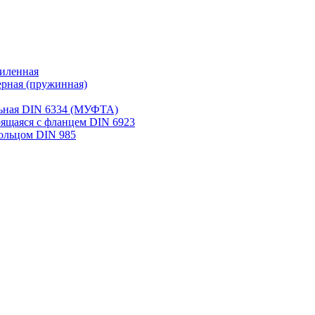
иленная
рная (пружинная)
льная DIN 6334 (МУФТА)
рящаяся с фланцем DIN 6923
ольцом DIN 985