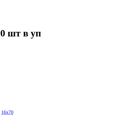
0 шт в уп
16х70