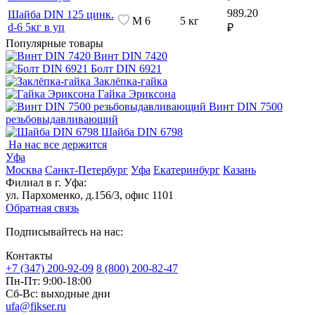
989.20
Шайба DIN 125 цинк.
М 6
5 кг
d-6 5кг в уп
₽
Популярные товары
Винт DIN 7420
Болт DIN 6921
Заклёпка-гайка
Гайка Эриксона
Винт DIN 7500
резьбовыдавливающий
Шайба DIN 6798
На нас все держится
Уфа
Москва
Санкт-Петербург
Уфа
Екатеринбург
Казань
Филиал в г. Уфа:
ул. Пархоменко, д.156/3, офис 1101
Обратная связь
Подписывайтесь на нас:
Контакты
+7 (347) 200-92-09
8 (800) 200-82-47
Пн-Пт:
9:00-18:00
Сб-Вс:
выходные дни
ufa@fikser.ru