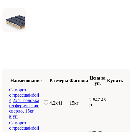
Цена за
Наименование
Размеры
Фасовка
Купить
уп.
Саморез
с прессшайбой
2 847.45
4,2х41 головка
4,2х41
15кг
п/сферическая,
₽
сверло, 15кг
в уп
Саморез
с прессшайбой