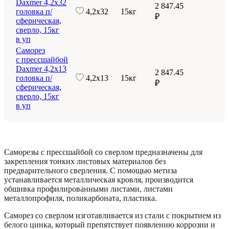
Daxmer 4,2х32
2 847.45
головка п/
4,2х32
15кг
₽
сферическая,
сверло, 15кг
в уп
Саморез
с прессшайбой
Daxmer 4,2х13
2 847.45
головка п/
4,2х13
15кг
₽
сферическая,
сверло, 15кг
в уп
Саморезы с прессшайбой со сверлом предназначены для
закрепления тонких листовых материалов без
предварительного сверления. С помощью метиза
устанавливается металлическая кровля, производится
обшивка профилированными листами, листами
металлопрофиля, поликарбоната, пластика.
Саморез со сверлом изготавливается из стали с покрытием из
белого цинка, который препятствует появлению коррозии и