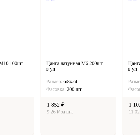
 М10 100шт
Цанга латунная М6 200шт
Цанг
в уп
в уп
Размер:
6/8х24
Разме
Фасовка:
200 шт
Фасо
1 852 ₽
1 10
9.26 ₽ за шт.
11.02