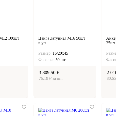
 М12 100шт
Цанга латунная М16 50шт
Анке
в уп
25шт 
Размер:
16/20х45
Разме
Фасовка:
50 шт
Фасо
3 809.50 ₽
2 01
76.19 ₽ за шт.
80.65