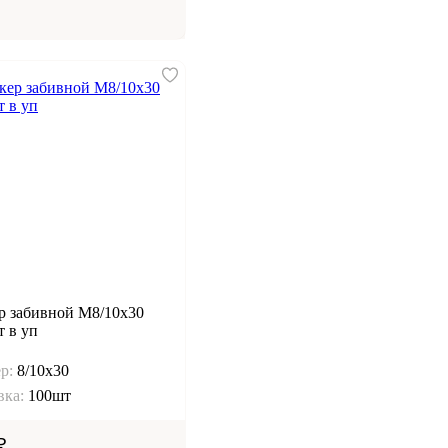
р забивной М8/10х30
 в уп
р:
8/10х30
вка:
100шт
₽